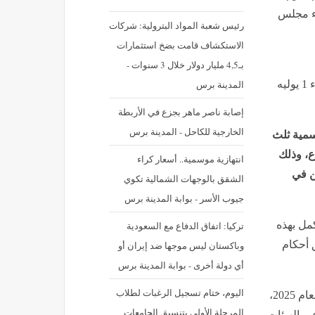
ء مجلس
رئيس شعبة المواد البترولية: شركات
الاستكشاف قامت بضخ استثمارات
بـ4,5 مليار دولار خلال 3 سنوات -
المدينة برس
نشر في: الأربعاء 1 يوليه 2026 - 12:28 م | آخر تحديث: الأربعاء 1 يوليه
إصابة ناصر ماهر بجزع في الأربطة
الخارجية للكاحل - المدينة برس
سمية ثلث
، وذلك
‪انتهازية موسمية.. أسعار كراء
ين في
الشقق بالوجهات الشمالية تكوي
جيوب الأسر - بوابة المدينة برس
كمل بهذه
تركيا: اتفاق الدفاع مع السعودية
 أحكام
وباكستان ليس موجها ضد إيران أو
أي دولة أخرى - بوابة المدينة برس
اليوم، ختام تسجيل الرغبات لطلاب
وينص النظام الانتخابي المؤقت، الصادر بالمرسوم الرئاسي لعام 2025،
المرحلة الأولى بتنسيق الجامعات
خب ثلثان عبر الهيئات