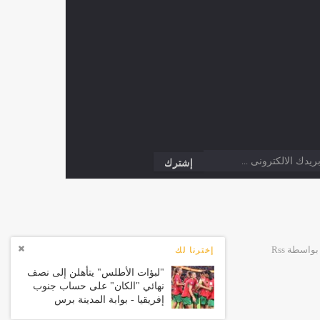
إخترنا لك
"لبؤات الأطلس" يتأهلن إلى نصف
نهائي "الكان" على حساب جنوب
إفريقيا - بوابة المدينة برس