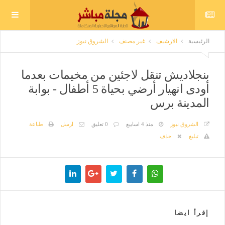
الرئيسية
الارشيف
غير مصنف
الشروق نيوز
بنجلاديش تنقل لاجئين من مخيمات بعدما
أودى انهيار أرضي بحياة 5 أطفال - بوابة
المدينة برس
الشروق نيوز
منذ 4 اسابيع
0 تعليق
ارسل
طباعة
تبليغ
حذف
إقرأ ايضا