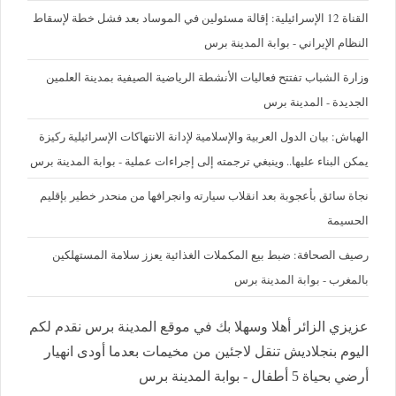
القناة 12 الإسرائيلية: إقالة مسئولين في الموساد بعد فشل خطة لإسقاط
النظام الإيراني - بوابة المدينة برس
وزارة الشباب تفتتح فعاليات الأنشطة الرياضية الصيفية بمدينة العلمين
الجديدة - المدينة برس
الهباش: بيان الدول العربية والإسلامية لإدانة الانتهاكات الإسرائيلية ركيزة
يمكن البناء عليها.. وينبغي ترجمته إلى إجراءات عملية - بوابة المدينة برس
نجاة سائق بأعجوبة بعد انقلاب سيارته وانجرافها من منحدر خطير بإقليم
الحسيمة
رصيف الصحافة: ضبط بيع المكملات الغذائية يعزز سلامة المستهلكين
بالمغرب - بوابة المدينة برس
عزيزي الزائر أهلا وسهلا بك في موقع المدينة برس نقدم لكم
اليوم بنجلاديش تنقل لاجئين من مخيمات بعدما أودى انهيار
أرضي بحياة 5 أطفال - بوابة المدينة برس