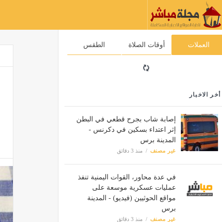
العملات
أوقات الصلاة
الطقس
أخر الاخبار
إصابة شاب بجرح قطعي في البطن
إثر اعتداء بسكين في دكرنس -
المدينة برس
غير مصنف
منذ 3 دقائق
في عدة محاور، القوات اليمنية تنفذ
عمليات عسكرية موسعة على
مواقع الحوثيين (فيديو) - المدينة
برس
غير مصنف
منذ 3 دقائق