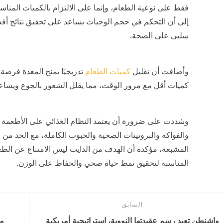
فقط على نوعية الطعام، وإنما على الالتزام بالكميات المناس
إلى أن التحكم في حجم الوجبات يساعد على تحقيق نتائج أف
سلبي على الصحة.
وأضافت أن تقليل
كميات الطعام
تدريجيًا يمنح المعدة فرصة 
كميات أقل مع مرور الوقت، مما يقلل الشعور بالجوع ويساعد
وشددت على ضرورة أن يعتمد النظام الغذائي على الأطعمة ا
والفواكه والبروتينات الصحية والحبوب الكاملة، مع الحد من 
المشبعة، مؤكدة أن الهدف من الدايت ليس الامتناع عن الطعام
المناسبة لتحقيق نمط حياة صحي والحفاظ على الوزن.
السابق
واشنطن تعيد رسم عقيدتها النووية، استراتيجية أمريكية
مح