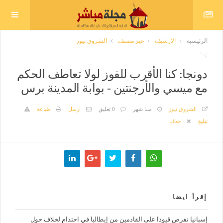
الرئيسية
الارشيف
غير مصنف
الشروق نيوز
دونجا: كنا الأقرب للفوز لولا تعاطف الحكم
مع ميسي والأرجنتين - بوابة المدينة برس
الشروق نيوز
منذ شهر
0 تعليق
ارسل
طباعة
تبليغ
حذف
إقرأ ايضا
إسبانيا تفرض قيودا على القادمين من إيطاليا في احتدام لخلاف حول