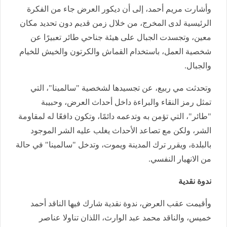
وأشارت مريم أحمد، إلى أن ديكور العرض جاء من الفكرة
الرئيسية لدى المخرج، من خلال زمن قديم دون تحديد مكان
معين، وتجسدت الجبال على هيئة جناحي طائر تعبيرًا عن
شخصية العمل، باستخدام القماش والكرتون والخيش للخيام
والجبال.
وتحدثت مي ربيع، عن تجسيدها لشخصية "سالمينا"، التي
تمثل رمز النقاء والبراءة داخل أحداث العرض، وحبيبة
"طائر"، التي تؤمن به وتدعمه دائمًا، وتكون دافعًا له لمقاومة
الشر، ولكن مع تصاعد الأحداث يغلب عليه الشر الموجود
بالبلدة، ويقرر ترك المدينة ويموت، وتدخل "سالمينا" في حالة
من الانهيار النفسي.
ندوة نقدية
وأقيمت عقب العرض، ندوة نقدية شارك فيها الناقد أحمد
خميس، والناقد محمد عبد الوارث، اللذان تناولا عناصر