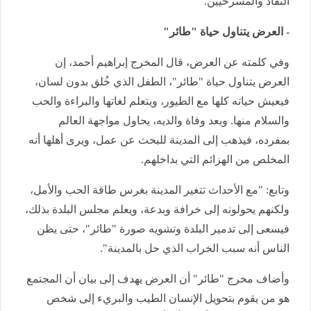
النقاد والمسرحيين.
- العرض يتناول حياة "طائر"
وفي كلمته عن العرض، قال المخرج إبراهيم أحمد، إن
العرض يتناول حياة "طائر"، الطفل الذي خُلق بدون لسان،
فيعيش حياته كلها مع الطيور، ويتعلم لغاتها والبراءة والحب
والسلام منها. وبعد وفاة والديه، يحاول مواجهة العالم
بمفرده، فيذهب إلى المدينة للبحث عن عمل، ويرى أهلها أنه
المخلص من الهزائم التي بداخلهم.
وتابع: "مع الأحداث تتغير المدينة بغرس طاقة الحب والأمل،
ولكنهم يحولونه إلى خرافة وبدعة، ويعلم مجلس البلدة بذلك،
فيسعى إلى تدمير البلدة وتشويه صورة "طائر"، حتى يظن
الناس أنه سبب الخراب الذي حل بالمدينة".
وأضاف مخرج "طائر" أن العرض يهدف إلى بيان أن المجتمع
هو من يقوم بتحويل الإنسان الطيب والبريء إلى شخص