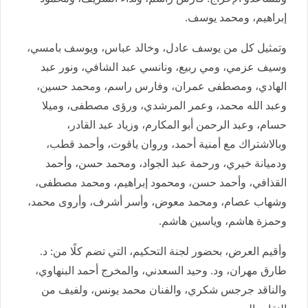
إبراهيم، ومحمد يوسف.
وتمثيل كل من يوسف عادل، وخالد عباس، ويوسف بامسي،
وسيف عزمي، ومي ربيع، ونانسي عبد الشافي، ونور عبد
الهادي، ومصطفى عمران، وفارس راسم، ومحمد حسين،
وعبد الله محمد، وعمر المرشدي، ورؤى مصطفى، وميلا
حسام، وعبد الرحمن أبو المكارم، وزياد عبد القادر،
وبالاشتراك مع أمنية أحمد، وروان ياقوت، وأحمد قطب،
ودميانة خيري، ورحمة عبد الجواد، ومحمد حسن، وأحمد
القذافي، وأحمد حسن، ومحمود إبراهيم، ومحمد مصطفى،
وشهاب عصام، ومحمد معوض، وأسر أشرف، وأروى محمد،
وحمزة هاشم، وياسين هاشم.
وأقيم العرض، بحضور لجنة التحكيم، التي تضم كلًا من: د.
طارق مهران، ود. وحيد السعدني، والمخرج أحمد البنهاوي،
والناقد جرجس شكري، والفنان محمد يونس، ولفيف من