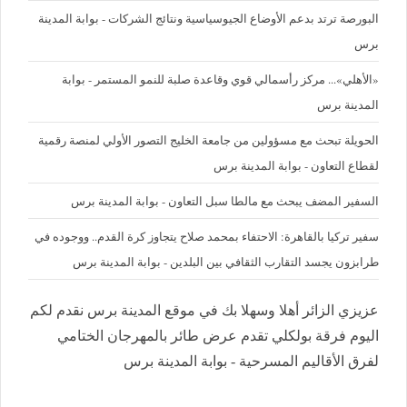
البورصة ترتد بدعم الأوضاع الجيوسياسية ونتائج الشركات - بوابة المدينة
برس
«الأهلي»... مركز رأسمالي قوي وقاعدة صلبة للنمو المستمر - بوابة
المدينة برس
الحويلة تبحث مع مسؤولين من جامعة الخليج التصور الأولي لمنصة رقمية
لقطاع التعاون - بوابة المدينة برس
السفير المضف يبحث مع مالطا سبل التعاون - بوابة المدينة برس
سفير تركيا بالقاهرة: الاحتفاء بمحمد صلاح يتجاوز كرة القدم.. ووجوده في
طرابزون يجسد التقارب الثقافي بين البلدين - بوابة المدينة برس
عزيزي الزائر أهلا وسهلا بك في موقع المدينة برس نقدم لكم
اليوم فرقة بولكلي تقدم عرض طائر بالمهرجان الختامي
لفرق الأقاليم المسرحية - بوابة المدينة برس