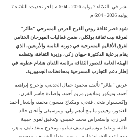
نشر في: الثلاثاء 7 يوليه 2026 - 6:04 م | آخر تحديث: الثلاثاء 7
يوليه 2026 - 6:04 م
شهد قصر ثقافة روض الفرج العرض المسرحي "طائر"
لفرقة بيت ثقافة بولكلي، ضمن فعاليات المهرجان الختامي
لفرق الأقاليم المسرحية في دورته الثامنة والأربعين، الذي
يقام برعاية الدكتورة جيهان زكي، وزيرة الثقافة، وتنظمه
الهيئة العامة لقصور الثقافة برئاسة الفنان هشام عطوة، في
إطار دعم التجارب المسرحية بمحافظات الجمهورية.
عرض "طائر" تأليف محمود جمال الحديني، وإخراج إبراهيم
أحمد، وديكور وملابس مريم أحمد، وإضاءة جاسر الفرن،
وإكسسوار ضحى فتحي، ومكياج ميسون محمد، وأشعار أحمد
الغندور، وفيديو مابينج أدهم ولي، وموسيقى وألحان خالد
العزازي، واستعراض محمد خميس، وتدقيق لغوي حبيبة
طلبة، وتنفيذ موسيقى سيف سليم، ومخرج منفذ نايف ماهر،
ومساعدو الإخراج: فارس راسم، ونداء الشريف، ومحمود