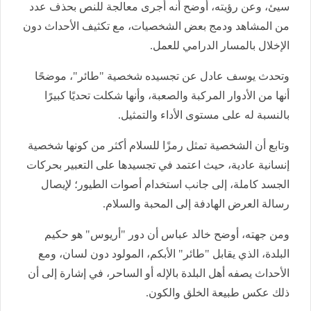
سيئ، وعن رؤيته، أوضح أنه أجرى معالجة للنص بحذف عدد
من المشاهد ودمج بعض الشخصيات، مع تكثيف الأحداث دون
الإخلال بالمسار الدرامي للعمل.
وتحدث يوسف عادل عن تجسيده شخصية "طائر"، موضحًا
أنها من الأدوار المركبة والصعبة، وأنها شكلت تحديًا كبيرًا
بالنسبة له على مستوى الأداء والتمثيل.
وتابع أن الشخصية تمثل رمزًا للسلام أكثر من كونها شخصية
إنسانية عادية، حيث اعتمد في تجسيدها على التعبير بحركات
الجسد كاملة، إلى جانب استخدام أصوات الطيور؛ لإيصال
رسالة العرض الهادفة إلى المحبة والسلام.
ومن جهته، أوضح خالد عباس أن دور "أريوس" هو حكيم
البلدة، الذي يقابل "طائر" الأبكم، المولود دون لسان، ومع
الأحداث يصفه أهل البلدة بالإله أو الساحر، في إشارة إلى أن
ذلك عكس طبيعة الخلق والكون.