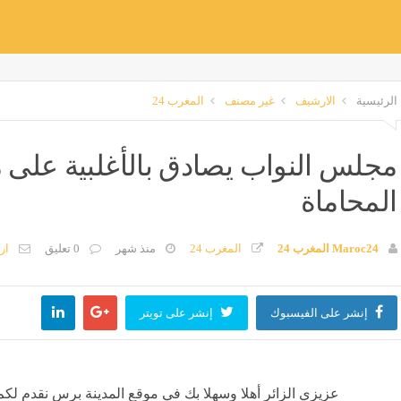
الرئيسية
الارشيف
غير مصنف
المغرب 24
مجلس النواب يصادق بالأغلبية على 
المحاماة
Maroc24 المغرب 24
المغرب 24
منذ شهر
0 تعليق
ار
إنشر على الفيسبوك
إنشر على تويتر
عزيزي الزائر أهلا وسهلا بك في موقع المدينة برس نقدم لكم