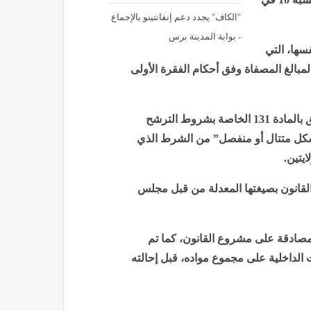
"الكاف" يجدد دعم إنفانتينو بالإجماع
- بوابة المدينة برس
سها، التي
مبالغ المصفاة وفق أحكام الفقرة الأولى
أما التعديل الثاني، الذي تمت المصادقة عليه بالإجماع، فيتعلق بالمادة 131 الخاصة بشروط الترشح
بشكل متتال أو منفصل” من الشرط الذي
يتين.
القانون بصيغتها المعدلة من قبل مجلس
مصادقة على مشروع القانون، كما تم
76 إلى 147، مع ضبط الإحالات الداخلية على مجموع مواده، قبل إحالته