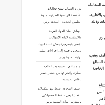
ة المحاماة
وزارة الشباب تفتتح فعاليات
الأنشطة الرياضية الصيفية بمدينة
الأغلبية،
العلمين الجديدة - المدينة برس
 المحاماة، وذلك
الهباش: بيان الدول العربية
والإسلامية لإدانة الانتهاكات
وحظي مشروع القانون بموافقة 85 نائبا برلمانيا، فيما عارضه 35
الإسرائيلية ركيزة يمكن البناء عليها..
وينبغي ترجمته إلى إجراءات عملية -
لطيف وهبي،
بوابة المدينة برس
متعلقة بتصفية المبالغ
نجاة سائق بأعجوبة بعد انقلاب
المودعة بحساب الودائع والأداءات، فيما هم الثاني المادة 131 الخاصة
سيارته وانجرافها من منحدر خطير
بإقليم الحسيمة
ا مقابل امتناع
رصيف الصحافة: ضبط بيع المكملات
” من
الغذائية يعزز سلامة المستهلكين
حامي
بالمغرب - بوابة المدينة برس
المصفاة وفق أحكام المادة 77، على ألا يتجاوز هذا الاقتطاع نسبة 10 في