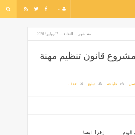
منذ شهر — الثلاثاء — 7 / يوليو / 2026
مشروع قانون تنظيم مهنة
سل
طباعة
تبليغ
حذف
 اليوم
إقرأ ايضا