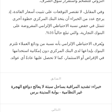
النزولي للتضخم واستقرار سوق الصرف.
وفي المقابل، لا تقتصر التوقعات على تثبيت أسعار الفائدة، إذ
يرجح عدد من الخبراء أن يتخذ البنك المركزي خطوة أخرى
تتمثل في خفض نسبة الاحتياطي الإلزامي المفروضة على
البنوك التجارية، والتي تبلغ حالياً 16%.
ويُعرف الاحتياطي الإلزامي بأنه نسبة من ودائع العملاء تلتزم
البنوك بإيداعها لدى البنك المركزي دون إمكانية استخدامها
في الإقراض أو الاستثمار، كما لا تحصل عليها عادةً أي عوائد.
السابق
خبراء: تشديد المراقبة بساحل سبتة لا يعالج دوافع الهجرة
غير النظامية - بوابة المدينة برس
التالى