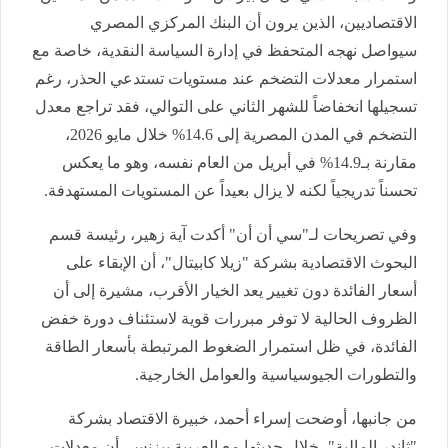
الاقتصاديين، الذين يرون أن البنك المركزي المصري
سيواصل نهجه المتحفظ في إدارة السياسة النقدية، خاصة مع
استمرار معدلات التضخم عند مستويات تستدعي الحذر، رغم
تسجيلها انخفاضاً للشهر الثاني على التوالي، فقد تراجع معدل
التضخم في المدن المصرية إلى 14.6% خلال مايو 2026،
مقارنة بـ14.9% في أبريل من العام نفسه، وهو ما يعكس
تحسناً تدريجياً لكنه لا يزال بعيداً عن المستويات المستهدفة.
وفي تصريحات لـ"سي أن أن" أكدت آية زهير، رئيسة قسم
البحوث الاقتصادية بشركة "زيلا كابيتال"، أن الإبقاء على
أسعار الفائدة دون تغيير يعد الخيار الأقرب، مشيرة إلى أن
الظروف الحالية لا توفر مبررات قوية لاستئناف دورة خفض
الفائدة، في ظل استمرار الضغوط المرتبطة بأسعار الطاقة
والتطورات الجيوسياسية والعوامل الخارجية.
من جانبها، أوضحت إسراء أحمد، خبيرة الاقتصاد بشركة
"ثاندر المالية"، خلال حديثها مع العربية بيزنس، أن معدلات