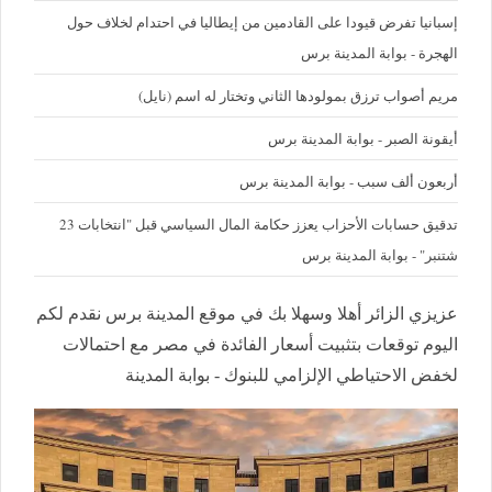
إسبانيا تفرض قيودا على القادمين من إيطاليا في احتدام لخلاف حول
الهجرة - بوابة المدينة برس
مريم أصواب ترزق بمولودها الثاني وتختار له اسم (نايل)
أيقونة الصبر - بوابة المدينة برس
أربعون ألف سبب - بوابة المدينة برس
تدقيق حسابات الأحزاب يعزز حكامة المال السياسي قبل "انتخابات 23
شتنبر" - بوابة المدينة برس
عزيزي الزائر أهلا وسهلا بك في موقع المدينة برس نقدم لكم
اليوم توقعات بتثبيت أسعار الفائدة في مصر مع احتمالات
لخفض الاحتياطي الإلزامي للبنوك - بوابة المدينة