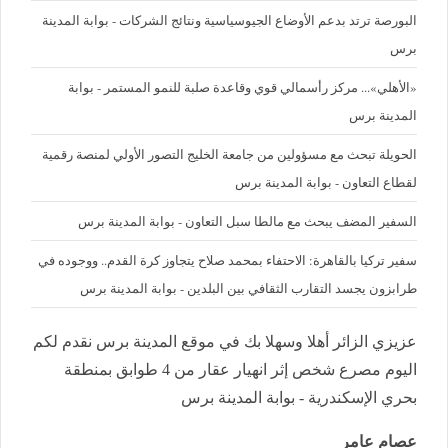
البورصة ترتد بدعم الأوضاع الجيوسياسية ونتائج الشركات - بوابة المدينة
برس
«الأهلي»... مركز رأسمالي قوي وقاعدة صلبة للنمو المستمر - بوابة
المدينة برس
الحويلة تبحث مع مسؤولين من جامعة الخليج التصور الأولي لمنصة رقمية
لقطاع التعاون - بوابة المدينة برس
السفير المضف يبحث مع مالطا سبل التعاون - بوابة المدينة برس
سفير تركيا بالقاهرة: الاحتفاء بمحمد صلاح يتجاوز كرة القدم.. ووجوده في
طرابزون يجسد التقارب الثقافي بين البلدين - بوابة المدينة برس
عزيزي الزائر أهلا وسهلا بك في موقع المدينة برس نقدم لكم
اليوم مصرع شخص إثر انهيار عقار من 4 طوابق بمنطقة
بحري الإسكندرية - بوابة المدينة برس
عصام عامر