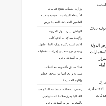
لمدينة
وزارة الشباب تفتتح فعاليات
الأنشطة الرياضية الصيفية بمدينة
العلمين الجديدة - المدينة برس
نشر في: الإثنين 6 يوليه 2026 - 1:57 م | آخر تحديث: الإثنين 6 يوليه 2026
الهباش: بيان الدول العربية
والإسلامية لإدانة الانتهاكات
الإسرائيلية ركيزة يمكن البناء عليها..
رص الدولة
وينبغي ترجمته إلى إجراءات عملية -
استثمارات
بوابة المدينة برس
مرار
أمام
نجاة سائق بأعجوبة بعد انقلاب
سيارته وانجرافها من منحدر خطير
بإقليم الحسيمة
مارك
الاقتصادية
رصيف الصحافة: ضبط بيع المكملات
علاقات
الغذائية يعزز سلامة المستهلكين
بالمغرب - بوابة المدينة برس