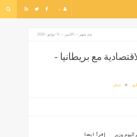
منذ شهر — الاثنين — 6 / يوليو / 2026
قتصادية مع بريطانيا -
ليغ
حذف
اليوم وزير
إقرأ ايضا