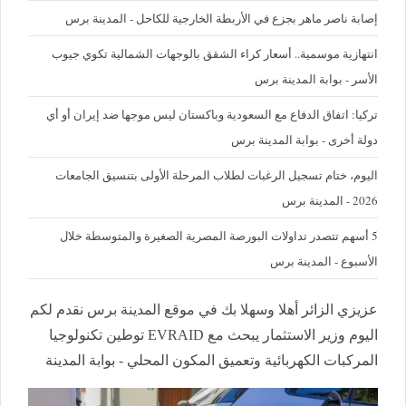
إصابة ناصر ماهر بجزع في الأربطة الخارجية للكاحل - المدينة برس
‪انتهازية موسمية.. أسعار كراء الشقق بالوجهات الشمالية تكوي جيوب
الأسر - بوابة المدينة برس
تركيا: اتفاق الدفاع مع السعودية وباكستان ليس موجها ضد إيران أو أي
دولة أخرى - بوابة المدينة برس
اليوم، ختام تسجيل الرغبات لطلاب المرحلة الأولى بتنسيق الجامعات
2026 - المدينة برس
5 أسهم تتصدر تداولات البورصة المصرية الصغيرة والمتوسطة خلال
الأسبوع - المدينة برس
عزيزي الزائر أهلا وسهلا بك في موقع المدينة برس نقدم لكم
اليوم وزير الاستثمار يبحث مع EVRAID توطين تكنولوجيا
المركبات الكهربائية وتعميق المكون المحلي - بوابة المدينة