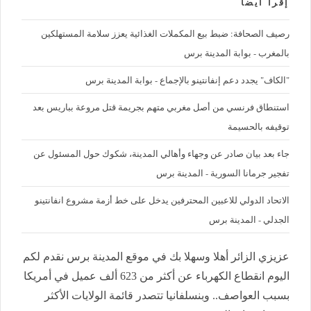
إقرأ ايضا
رصيف الصحافة: ضبط بيع المكملات الغذائية يعزز سلامة المستهلكين
بالمغرب - بوابة المدينة برس
"الكاف" يجدد دعم إنفانتينو بالإجماع - بوابة المدينة برس
استنطاق فرنسي من أصل مغربي متهم بجريمة قتل مروعة بباريس بعد
توقيفه بالحسيمة
جاء بعد بيان صادر عن وجهاء وأهالي المدينة، شكوك حول المسئول عن
تفجير جرمانا السورية - المدينة برس
الاتحاد الدولي للاعبين المحترفين يدخل على خط أزمة مشروع انفانتينو
الجدلي - المدينة برس
عزيزي الزائر أهلا وسهلا بك في موقع المدينة برس نقدم لكم
اليوم انقطاع الكهرباء عن أكثر من 623 ألف عميل في أمريكا
بسبب العواصف.. وبنسلفانيا تتصدر قائمة الولايات الأكثر