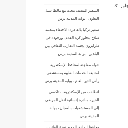
سوق الأسهم الأمريكية تسجل هيمنة تاريخية بقيمة سوقية تتجاوز 81
السفير المضف يبحث مع مالطا سبل
التعاون - بوابة المدينة برس
سفير تركيا بالقاهرة: الاحتفاء بمحمد
صلاح يتجاوز كرة القدم.. ووجوده في
طرابزون يجسد التقارب الثقافي بين
البلدين - بوابة المدينة برس
جولة مفاجئة لمحافظ الإسكندرية
لمتابعة الخدمات الطبية بمستشفى
رأس التين العام - بوابة المدينة برس
انطلقت من الإسكندرية.. «تاكسي
الخير» مبادرة إنسانية لنقل المرضى
إلى المستشفيات بالمجان - بوابة
المدينة برس
محافظ الوادي الجديد تودع الفائزين