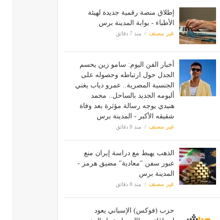
إطلاق منصة رقمية جديدة لهيئة
الأطباء - بوابة المدينة برس
غير مصنف
منذ 7 دقائق
أخبار الفن اليوم: سامو زين يحسم
الجدل حول ارتباطه وحصوله على
الجنسية المصرية.. عمرو دياب يغني
ألبومه الجديد بالساحل.. محمد
هنيدي يوجه رسالة مؤثرة بعد وفاة
شقيقه الأكبر - المدينة برس
غير مصنف
منذ 8 دقائق
الذهب يهبط مع دراسة إيران منع
عبور سفن "معادية" مضيق هرمز -
المدينة برس
غير مصنف
منذ 8 دقائق
حزب (فوكس) الإسباني يعود