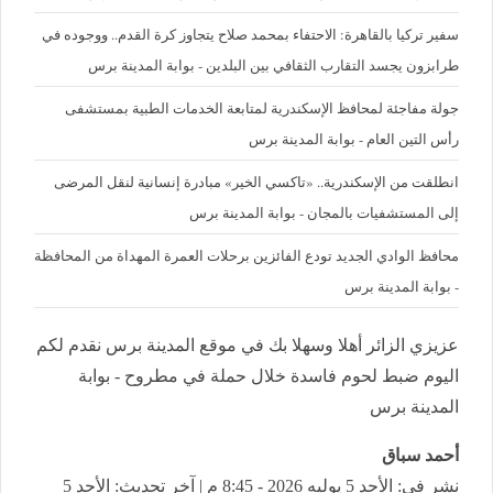
سفير تركيا بالقاهرة: الاحتفاء بمحمد صلاح يتجاوز كرة القدم.. ووجوده في
طرابزون يجسد التقارب الثقافي بين البلدين - بوابة المدينة برس
جولة مفاجئة لمحافظ الإسكندرية لمتابعة الخدمات الطبية بمستشفى
رأس التين العام - بوابة المدينة برس
انطلقت من الإسكندرية.. «تاكسي الخير» مبادرة إنسانية لنقل المرضى
إلى المستشفيات بالمجان - بوابة المدينة برس
محافظ الوادي الجديد تودع الفائزين برحلات العمرة المهداة من المحافظة
- بوابة المدينة برس
عزيزي الزائر أهلا وسهلا بك في موقع المدينة برس نقدم لكم
اليوم ضبط لحوم فاسدة خلال حملة في مطروح - بوابة
المدينة برس
أحمد سباق
نشر في: الأحد 5 يوليه 2026 - 8:45 م | آخر تحديث: الأحد 5