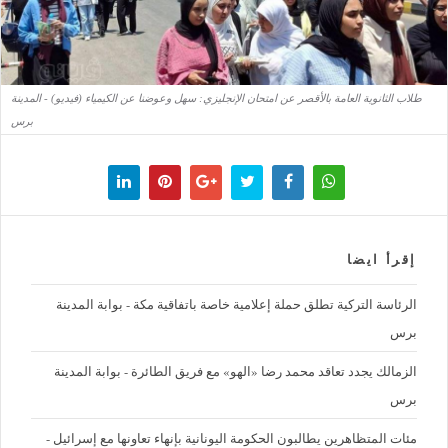
طلاب الثانوية العامة بالأقصر عن امتحان الإنجليزي: سهل وعوضنا عن الكيمياء (فيديو) - المدينة
برس
إقرأ ايضا
الرئاسة التركية تطلق حملة إعلامية خاصة باتفاقية مكة - بوابة المدينة
برس
الزمالك يجدد تعاقد محمد رضا «الهو» مع فريق الطائرة - بوابة المدينة
برس
مئات المتظاهرين يطالبون الحكومة اليونانية بإنهاء تعاونها مع إسرائيل -