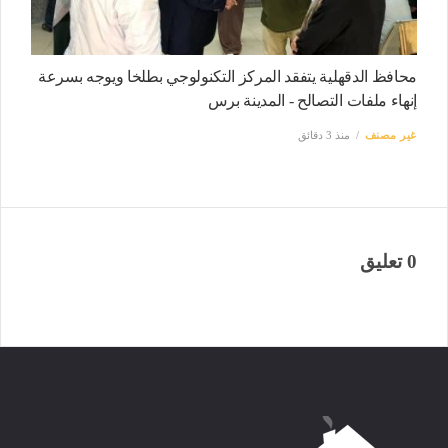
محافظ الدقهلية يتفقد المركز التكنولوجي بطلخا ويوجه بسرعة
إنهاء ملفات التصالح - المدينة برس
غير مصنف
منذ 3 دقائق
0 تعليق