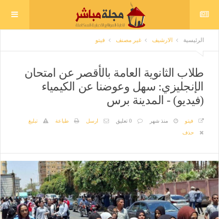
الرئيسية
الارشيف
غير مصنف
فيتو
طلاب الثانوية العامة بالأقصر عن امتحان
الإنجليزي: سهل وعوضنا عن الكيمياء
(فيديو) - المدينة برس
فيتو
منذ شهر
0 تعليق
ارسل
طباعة
تبليغ
حذف