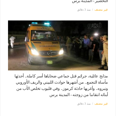
التحضير - المدينة برس
غير مصنف
منذ 3 دقائق
مذابح عائلية، جرائم قتل جماعي ضحاياها أسر كاملة.. أحدثها
مأساة التجمع.. من أشهرها حوادث اللبيني والريف الأوروبي
ونبروه.. وأغربها حادثة كرموز.. وفي قليوب تخلص الأب من
أبنائه انتقاما من زوجته - المدينة برس
غير مصنف
منذ 3 دقائق