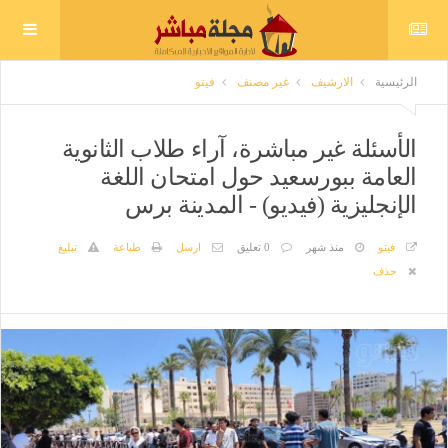
الرئيسية
الارشيف
غير مصنف
فيتو
الأسئلة غير مباشرة، آراء طلاب الثانوية
العامة ببورسعيد حول امتحان اللغة
الإنجليزية (فيديو) - المدينة برس
فيتو
منذ شهر
0 تعليق
ارسل
طباعة
تبليغ
حذف