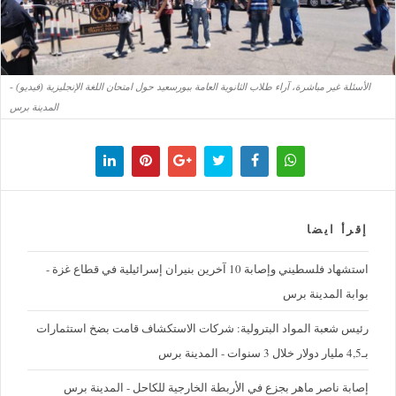
الأسئلة غير مباشرة، آراء طلاب الثانوية العامة ببورسعيد حول امتحان اللغة الإنجليزية (فيديو) -
المدينة برس
إقرأ ايضا
استشهاد فلسطيني وإصابة 10 آخرين بنيران إسرائيلية في قطاع غزة -
بوابة المدينة برس
رئيس شعبة المواد البترولية: شركات الاستكشاف قامت بضخ استثمارات
بـ4,5 مليار دولار خلال 3 سنوات - المدينة برس
إصابة ناصر ماهر بجزع في الأربطة الخارجية للكاحل - المدينة برس