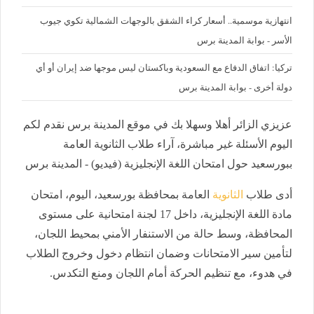
‪انتهازية موسمية.. أسعار كراء الشقق بالوجهات الشمالية تكوي جيوب
الأسر - بوابة المدينة برس
تركيا: اتفاق الدفاع مع السعودية وباكستان ليس موجها ضد إيران أو أي
دولة أخرى - بوابة المدينة برس
عزيزي الزائر أهلا وسهلا بك في موقع المدينة برس نقدم لكم
اليوم الأسئلة غير مباشرة، آراء طلاب الثانوية العامة
ببورسعيد حول امتحان اللغة الإنجليزية (فيديو) - المدينة برس
أدى طلاب
الثانوية
العامة بمحافظة بورسعيد، اليوم، امتحان
مادة اللغة الإنجليزية، داخل 17 لجنة امتحانية على مستوى
المحافظة، وسط حالة من الاستنفار الأمني بمحيط اللجان،
لتأمين سير الامتحانات وضمان انتظام دخول وخروج الطلاب
في هدوء، مع تنظيم الحركة أمام اللجان ومنع التكدس.