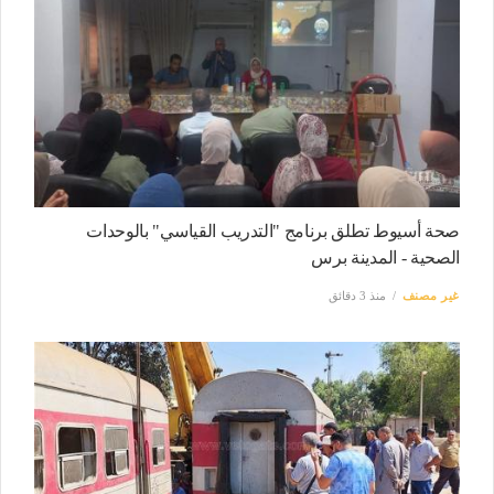
صحة أسيوط تطلق برنامج "التدريب القياسي" بالوحدات
الصحية - المدينة برس
غير مصنف
منذ 3 دقائق