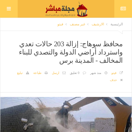
الرئيسية
الارشيف
غير مصنف
فيتو
محافظ سوهاج: إزالة 203 حالات تعدي
واسترداد أراضي الدولة والتصدي للبناء
المخالف - المدينة برس
فيتو
منذ شهر
0 تعليق
ارسل
طباعة
تبليغ
حذف