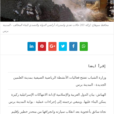
محافظ سوهاج: إزالة 203 حالات تعدي واسترداد أراضي الدولة والتصدي للبناء المخالف - المدينة
برس
إقرأ ايضا
وزارة الشباب تفتتح فعاليات الأنشطة الرياضية الصيفية بمدينة العلمين
الجديدة - المدينة برس
الهباش: بيان الدول العربية والإسلامية لإدانة الانتهاكات الإسرائيلية ركيزة
يمكن البناء عليها.. وينبغي ترجمته إلى إجراءات عملية - بوابة المدينة برس
نجاة سائق بأعجوبة بعد انقلاب سيارته وانجرافها من منحدر خطير بإقليم