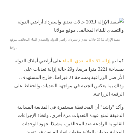
تنفيذ الإزالة لـ203 حالات تعدي واسترداد أراضي الدولة والتصدي للبناء المخالف، موقع
مولانا
كما تم
إزالة 51 حالة تعدي بالبناء
على أراضي أملاك الدولة
بمساحة 3221 مترا مربعا، و29 حالة إزالة تعديات على
الأراضي الزراعية بمساحة 21 قيراطا، خارج المستهدف،
وذلك بما يعكس الجدية في مواجهة التعديات والحفاظ على
الرقعة الزراعية.
وأكد "راشد" أن المحافظة مستمرة في المتابعة الميدانية
الدقيقة لمنع عودة التعديات مرة أخرى، واتخاذ الإجراءات
القانونية الرادعة ضد المخالفين، مشيدًا بجهود الوحدات
المحلية وجهات الولاية وقوات إنفاذ القانون في تنفيذ