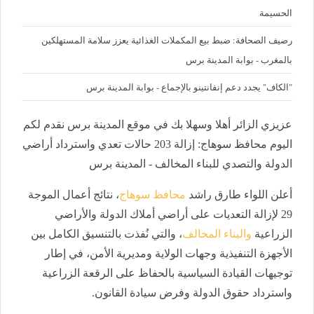
الحسيمة
رصيف الصحافة: ضبط بيع المكملات الغذائية يعزز سلامة المستهلكين
بالمغرب - بوابة المدينة برس
"الكاف" يجدد دعم إنفانتينو بالإجماع - بوابة المدينة برس
عزيزي الزائر أهلا وسهلا بك في موقع المدينة برس نقدم لكم
اليوم محافظ سوهاج: إزالة 203 حالات تعدي واسترداد أراضي
الدولة والتصدي للبناء المخالف - المدينة برس
أعلن اللواء طارق راشد
محافظ سوهاج
، نتائج أعمال الموجة
29 لإزالة التعديات على أراضي أملاك الدولة والأراضي
الزراعية
والبناء المخالف
، والتي نُفذت بالتنسيق الكامل بين
الأجهزة التنفيذية وجهات الولاية ومديرية الأمن، في إطار
توجيهات القيادة السياسية بالحفاظ على الرقعة الزراعية
واسترداد حقوق الدولة وفرض سيادة القانون.