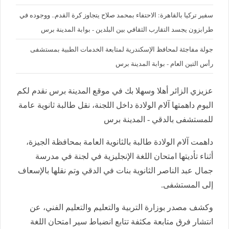
سفير تركيا بالقاهرة: الاحتفاء بمحمد صلاح يتجاوز كرة القدم.. ووجوده في
طرابزون يجسد التقارب الثقافي بين البلدين - بوابة المدينة برس
جولة مفاجئة لمحافظ الإسكندرية لمتابعة الخدمات الطبية بمستشفى
رأس التين العام - بوابة المدينة برس
عزيزي الزائر أهلا وسهلا بك في موقع المدينة برس نقدم لكم
اليوم داهمتها آلام الولادة داخل اللجنة، نقل طالبة ثانوية عامة
للمستشفى بالدقي - المدينة برس
داهمت آلام الولادة طالبة بالثانوية العامة بمحافظة الجيزة،
أثناء تأديتها امتحان اللغة الإنجليزية في لجنة في مدرسة
جمال عبد الناصر الثانوية بنات في الدقي وتم نقلها بالإسعاف
إلى المستشفى.
وكشف مصدر بوزارة التربية والتعليم والتعليم الفني، عن
انتشار فرق متابعة مكثفة تتابع انضباط سير امتحان اللغة