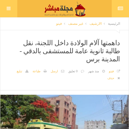
الرئيسية
الارشيف
غير مصنف
فيتو
داهمتها آلام الولادة داخل اللجنة، نقل
طالبة ثانوية عامة للمستشفى بالدقي -
المدينة برس
فيتو
منذ شهر
0 تعليق
ارسل
طباعة
تبليغ
حذف