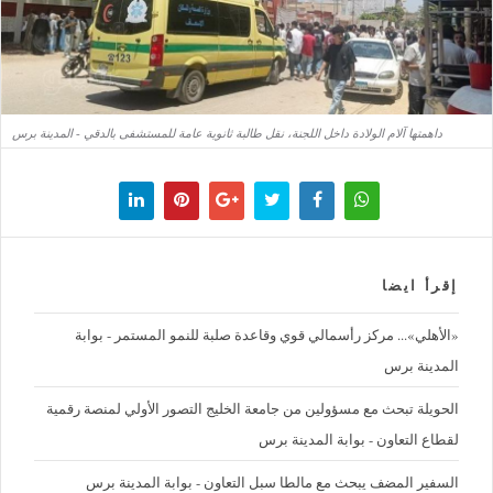
داهمتها آلام الولادة داخل اللجنة، نقل طالبة ثانوية عامة للمستشفى بالدقي - المدينة برس
إقرأ ايضا
«الأهلي»... مركز رأسمالي قوي وقاعدة صلبة للنمو المستمر - بوابة
المدينة برس
الحويلة تبحث مع مسؤولين من جامعة الخليج التصور الأولي لمنصة رقمية
لقطاع التعاون - بوابة المدينة برس
السفير المضف يبحث مع مالطا سبل التعاون - بوابة المدينة برس