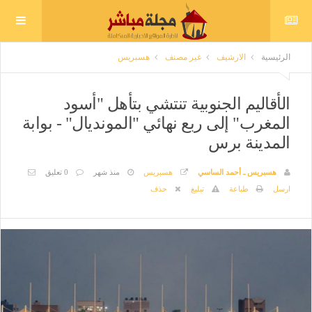
الرئيسية
الارشيف
غير مصنف
هسبريس
الأقاليم الجنوبية تنتشي بتأهل "أسود
المغرب" إلى ربع نهائي "المونديال" - بوابة
المدينة برس
هسبريس ـ أحمد الساسي
هسبريس
منذ شهر
0 تعليق
ارسل
طباعة
تبليغ
حذف