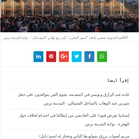
الأقاليم الجنوبية تنتشي بتأهل "أسود المغرب" إلى ربع نهائي "المونديال" - بوابة المدينة برس
إقرأ ايضا
غادة عبد الرازق وبوسي في المقدمة، نجوم الفن يتوافدون على حفل
شيرين عبد الوهاب بالساحل الشمالي - المدينة برس
إسبانيا تفرض قيودا على القادمين من إيطاليا في احتدام لخلاف حول
الهجرة - بوابة المدينة برس
مريم أصواب ترزق بمولودها الثاني وتختار له اسم (نايل)