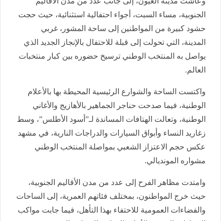
وعاشت مدينة العيون، إلى جانب عدد من مدن الأقاليم
الجنوبية، مساء السبت، أجواء احتفالية استثنائية، حيث حجت
حشود كبيرة من المواطنين إلى ساحة المشور، غربي
المدينة، التي تحولت إلى قبلة للاحتفال بالإنجاز الجديد الذي
يواصل به المنتخب الوطني ترسيخ حضوره بين كبار منتخبات
العالم.
واكتست الساحة والشوارع الرئيسية المحيطة بها بالأعلام
الوطنية، فيما صدحت حناجر الجماهير بالأهازيج والأغاني
الوطنية، وتعالت الهتافات المساندة لـ”أسود الأطلس”، وسط
زغاريد النساء وأبواق السيارات والدراجات النارية، في مشهد
عكس حجم الاعتزاز الشعبي بمواصلة المنتخب الوطني
مشواره المونديالي.
وامتدت مظاهر الفرح إلى عدد من مدن الأقاليم الجنوبية،
حيث خرج المواطنون، بمختلف فئاتهم العمرية، إلى الساحات
والفضاءات العمومية للاحتفاء بهذا التأهل، فيما جابت مواكب