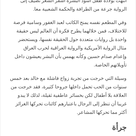
انتهت بولادة طفل أسود البشرة أشقر الشعر تضيف إلى
الرواية جرعة من الطرافة والحكمة الشعبية معا.
وفي المطعم نفسه يمنح الكاتب لعبد الغفور وسامية فرصة
للاختلاف، فمن خلالهما يطرح فكرة أن العالم ليس حقيقة
واحدة بل روايات متعددة حول الحقيقة نفسها، ويستحضر
مثال الرواية الأمريكية والرواية العراقية لحرب العراق
وإعدام صدام حسين وكأنه يهمس بأن البشر يعيشون داخل
تأويلاتهم الخاصة.
وسيلة التي خرجت من تجربة زواج فاشلة مع خالد بعد خمس
سنوات من الحب تحمل داخلها جروحا كثيرة، فقد خرجت من
العلاقة بلا أطفال لكن بخسائر عاطفية ثقيلة، لذلك لا يبدو
غريبا أن تنظر إلى الرجال باعتبارهم كائنات تحركها الغرائز
أكثر مما تحركها المشاعر.
جرأة