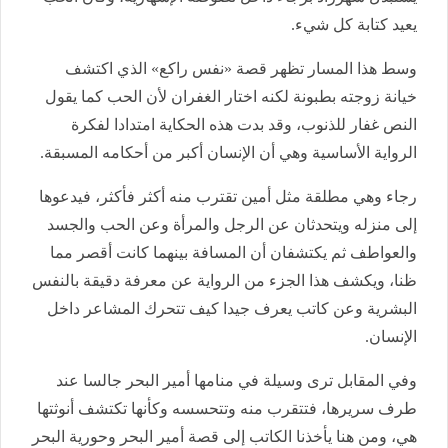
يعيد كتابة كل شيء.
وسط هذا المسار تظهر قصة «نفس راكع» الذي اكتشف
خيانة زوجته بطبونة لكنه اختار الغفران لأن الحب كما يقول
النص غفار للذنوب، وقد بدت هذه الحكاية امتدادا لفكرة
الرواية الأساسية وهي أن الإنسان أكبر من أحكامه المسبقة.
رجاء وهي مطلقة مثل أمين تقترب منه أكثر فأكثر، فيدعوها
إلى منزله ويتحدثان عن الرجل والمرأة وعن الحب والجسد
والعواطف ثم يكتشفان أن المسافة بينهما كانت أقصر مما
ظنا، ويكشف هذا الجزء من الرواية عن معرفة دقيقة بالنفس
البشرية وعن كاتب يعرف جيدا كيف تتحرك المشاعر داخل
الإنسان.
وفي المقابل ترى وسيلة في منامها أمير البحر جالسا عند
طرف سريرها، فتتقرب منه وتتحسسه وكأنها تكتشف أنوثتها
هي، ومن هنا يأخذنا الكاتب إلى قصة أمير البحر وحورية البحر