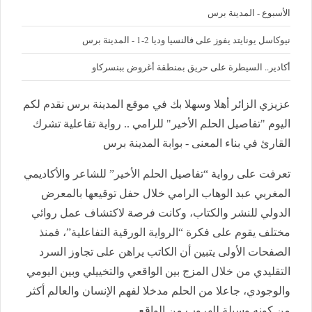
الأسبوع - المدينة برس
نيوكاسل يونايتد يفوز على فالنسيا وديا 2-1 - المدينة برس
أكادير.. السيطرة على حريق بمنطقة أغروض ببنسركاو
عزيزي الزائر أهلا وسهلا بك في موقع المدينة برس نقدم لكم
اليوم "تفاصيل الحلم الأخير" للرامي .. رواية تفاعلية تشرك
القارئ في بناء المعنى - بوابة المدينة برس
تعرفت على رواية “تفاصيل الحلم الأخير” للشاعر والأكاديمي
المغربي عبد الوهاب الرامي خلال حفل توقيعها بالمعرض
الدولي للنشر والكتاب، وكانت فرصة لاكتشاف عمل روائي
مختلف يقوم على فكرة “الرواية الورقية التفاعلية”، فمنذ
الصفحات الأولى يتبين أن الكاتب يراهن على تجاوز السرد
التقليدي من خلال المزج بين الواقعي والتخييلي وبين اليومي
والوجودي، جاعلا من الحلم مدخلا لفهم الإنسان والعالم أكثر
من كونه وسيلة للهروب من الواقع.