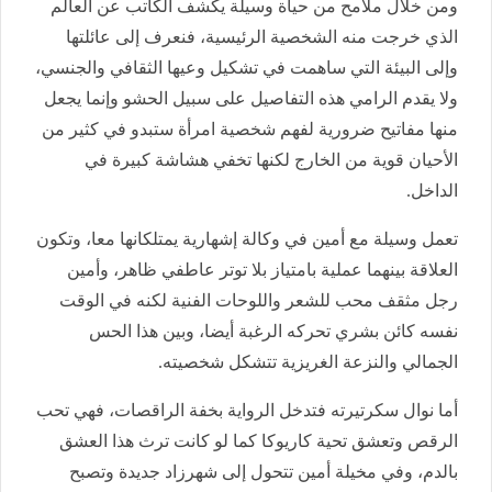
ومن خلال ملامح من حياة وسيلة يكشف الكاتب عن العالم
الذي خرجت منه الشخصية الرئيسية، فنعرف إلى عائلتها
وإلى البيئة التي ساهمت في تشكيل وعيها الثقافي والجنسي،
ولا يقدم الرامي هذه التفاصيل على سبيل الحشو وإنما يجعل
منها مفاتيح ضرورية لفهم شخصية امرأة ستبدو في كثير من
الأحيان قوية من الخارج لكنها تخفي هشاشة كبيرة في
الداخل.
تعمل وسيلة مع أمين في وكالة إشهارية يمتلكانها معا، وتكون
العلاقة بينهما عملية بامتياز بلا توتر عاطفي ظاهر، وأمين
رجل مثقف محب للشعر واللوحات الفنية لكنه في الوقت
نفسه كائن بشري تحركه الرغبة أيضا، وبين هذا الحس
الجمالي والنزعة الغريزية تتشكل شخصيته.
أما نوال سكرتيرته فتدخل الرواية بخفة الراقصات، فهي تحب
الرقص وتعشق تحية كاريوكا كما لو كانت ترث هذا العشق
بالدم، وفي مخيلة أمين تتحول إلى شهرزاد جديدة وتصبح