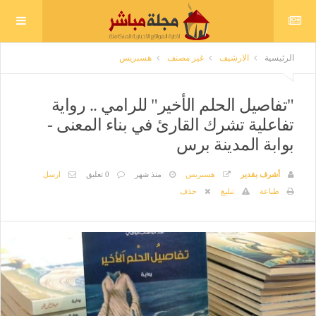
الرئيسية
الارشيف
غير مصنف
هسبريس
"تفاصيل الحلم الأخير" للرامي .. رواية
تفاعلية تشرك القارئ في بناء المعنى -
بوابة المدينة برس
أشرف بقدير
هسبريس
منذ شهر
0 تعليق
ارسل
طباعة
تبليغ
حذف