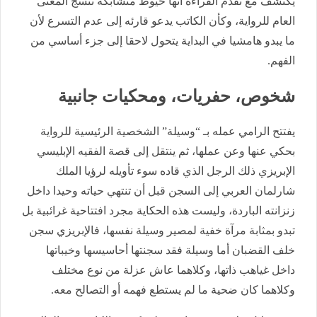
يكتشف مع تقدم القراءة أنها خيوط متشابكة تنسج المعنى
العام للرواية، وكأن الكاتب يدعو قارئه إلى عدم التسرع لأن
ما يبدو هامشيا في البداية يتحول لاحقا إلى جزء أساسي من
الفهم.
شخوص، حفريات، ومحكيات جانبية
يفتتح الرامي عمله بـ “وسيلة” الشخصية الرئيسية للرواية
بحكي عنها وعن عملها، ثم ينتقل إلى قصة الفقيه الإبليسي
الإبريزي ذلك الرجل الذي قاده سوء تأويله لرؤيا الملك
شارلمان العربي إلى السجن قبل أن تنتهي حياته وحيدا داخل
زنزانته الباردة، وليست هذه الحكاية مجرد افتتاحية غرائبية بل
تبدو بمثابة مرآة خفية لمصير وسيلة نفسها، فالإبريزي سجن
خلف القضبان أما وسيلة فقد سجنتها أحاسيسها وخيباتها
داخل غياهب ذاتها، وكلاهما عاش عزلة من نوع مختلف
وكلاهما كان ضحية ما لم يستطع فهمه أو التصالح معه.