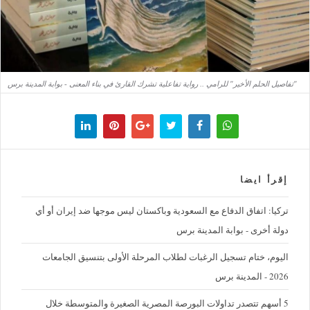
"تفاصيل الحلم الأخير" للرامي .. رواية تفاعلية تشرك القارئ في بناء المعنى - بوابة المدينة برس
إقرأ ايضا
تركيا: اتفاق الدفاع مع السعودية وباكستان ليس موجها ضد إيران أو أي
دولة أخرى - بوابة المدينة برس
اليوم، ختام تسجيل الرغبات لطلاب المرحلة الأولى بتنسيق الجامعات
2026 - المدينة برس
5 أسهم تتصدر تداولات البورصة المصرية الصغيرة والمتوسطة خلال